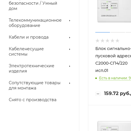
троллеры
безопасности / Умный
дом
Телекоммуникационное
оборудование
Кабели и провода
Блок сигнально
Кабеленесущие
системы
пусковой адре
С2000-СП4/220
Электротехнические
исп.01
изделия
аллические
Металлорукава
Есть в наличии: 9
ки
Сопутствующие товары
для монтажа
159.72
руб.
Снято с производства