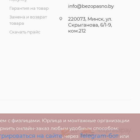
info@bezopasno.by
Гарантия на товар
Замена и возврат
220073, Минск, ул.
товара
Скрыганова, 6/1-9,
ком.212
Скачать прайс
аем с физлицами. Юрлица и монтажные организации
ормить онлайн-заказ любым удобным способом:
трироваться на сайте
Telegram-бот
, через
или