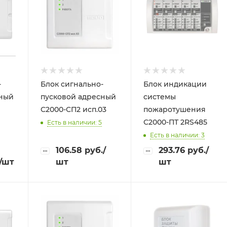
-
Блок сигнально-
Блок индикации
сный
пусковой адресный
системы
С2000-СП2 исп.03
пожаротушения
С2000-ПТ 2RS485
Есть в наличии: 5
Трубы
Есть в наличии: 3
электротехнические
106.58
руб.
/
293.76
руб.
/
/шт
шт
шт