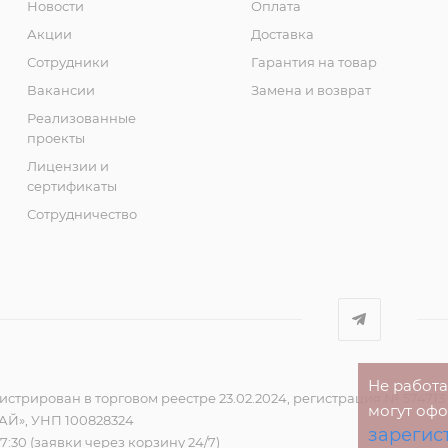
Новости
Оплата
Акции
Доставка
Сотрудники
Гарантия на товар
Вакансии
Замена и возврат
Реализованные
проекты
Лицензии и
сертификаты
Сотрудничество
Не работ
стрирован в торговом реестре 23.02.2024, регистрация № 574713
могут оф
Й», УНП 100828324
зарегис
17:30 (заявки через корзину 24/7)