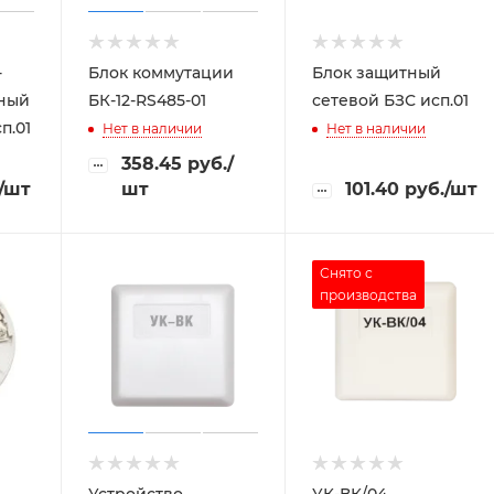
-
Блок коммутации
Блок защитный
сный
БК-12-RS485-01
сетевой БЗС исп.01
п.01
Нет в наличии
Нет в наличии
358.45
руб.
/
/шт
шт
101.40
руб.
/шт
Снято с
производства
Устройство
УК-ВК/04