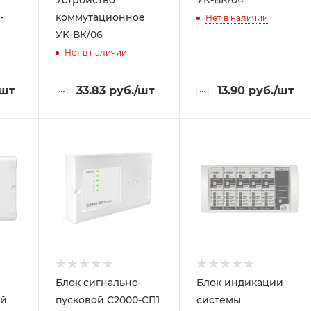
-
коммутационное
Нет в наличии
УК-ВК/06
Нет в наличии
/шт
33.83
руб.
/шт
13.90
руб.
/шт
Блок сигнально-
Блок индикации
ый
пусковой С2000-СП1
системы