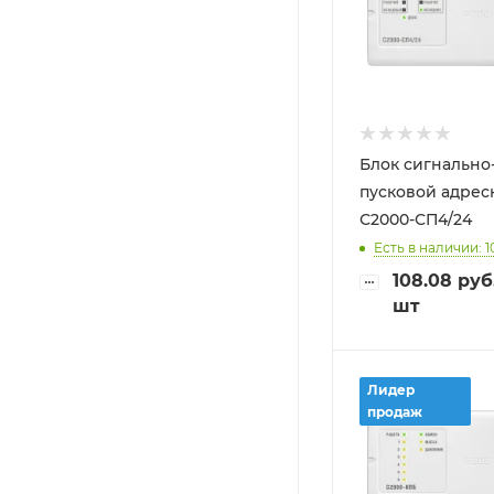
Блок сигнально
пусковой адре
С2000-СП4/24
Есть в наличии: 1
108.08
руб
шт
Лидер
продаж