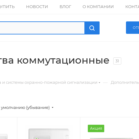
КУПИТЬ
НОВОСТИ
БЛОГ
О КОМПАНИИ
КОНТ
ОТ
тва коммутационные
31
—
а и системы охранно-пожарной сигнализации
Дополнитель
 умолчанию (убывание)
Акция