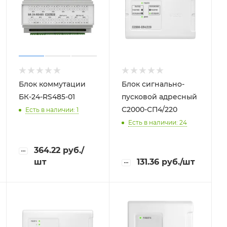
Блок коммутации
Блок сигнально-
БК-24-RS485-01
пусковой адресный
С2000-СП4/220
Есть в наличии: 1
Есть в наличии: 24
364.22
руб.
/
шт
131.36
руб.
/шт