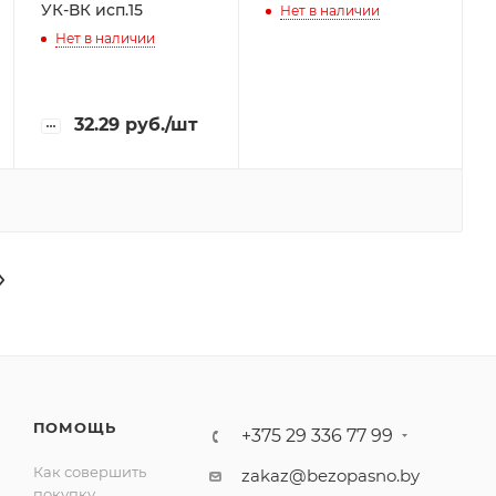
УК-ВК исп.15
Нет в наличии
Нет в наличии
32.29
руб.
/шт
ПОМОЩЬ
+375 29 336 77 99
Как совершить
zakaz@bezopasno.by
покупку