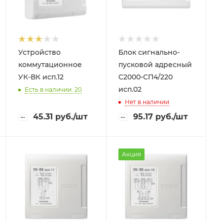
Устройство
Блок сигнально-
коммутационное
пусковой адресный
УК-ВК исп.12
С2000-СП4/220
исп.02
Есть в наличии: 20
Нет в наличии
45.31
руб.
/шт
95.17
руб.
/шт
Акция