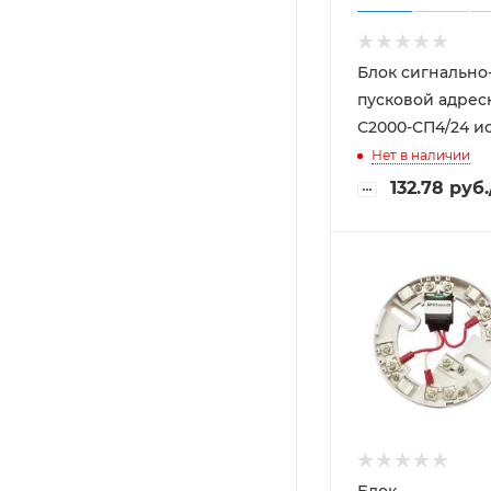
Блок сигнально
пусковой адре
С2000-СП4/24 ис
Нет в наличии
132.78
руб.
Блок