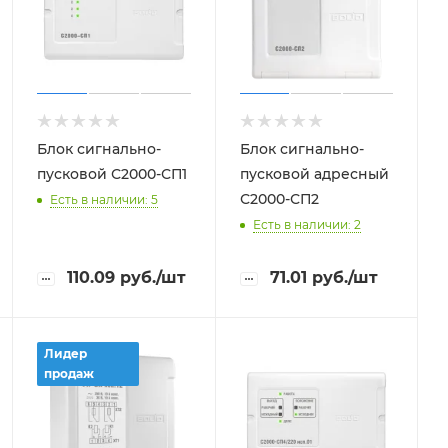
Блок сигнально-
Блок сигнально-
пусковой С2000-СП1
пусковой адресный
С2000-СП2
Есть в наличии: 5
Есть в наличии: 2
110.09
руб.
/шт
71.01
руб.
/шт
Лидер
продаж