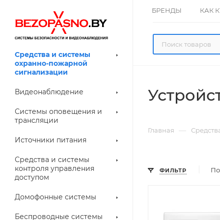
БРЕНДЫ
КАК 
Средства и системы
охранно-пожарной
сигнализации
Устройс
Видеонаблюдение
олнительное
Системы оповещения и
рудование
трансляции
ессуары для
Прочее
—
Главная
Средств
еонаблюдения
Источники питания
лители
Световые
Средства и системы
указатели (табло)
контроля управления
По
ФИЛЬТР
доступом
Домофонные системы
евые
Дверные замки
Беспроводные системы