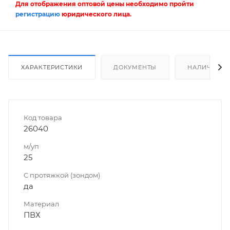
Для отображения оптовой цены необходимо пройти
регистрацию
юридического лица.
ХАРАКТЕРИСТИКИ
ДОКУМЕНТЫ
НАЛИЧИЕ
Код товара
26040
м/уп
25
С протяжкой (зондом)
да
Материал
ПВХ