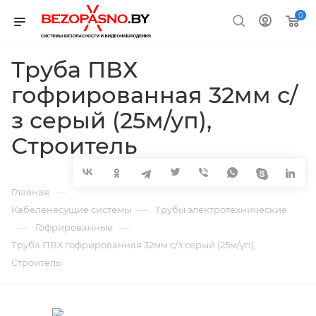
0
Труба ПВХ
гофрированная 32мм с/
з серый (25м/уп),
Строитель
—
Главная
—
Кабеленесущие системы
Трубы электротехнические
—
—
Гофрированные
Труба ПВХ гофрированная 32мм с/з серый (25м/уп),
Строитель