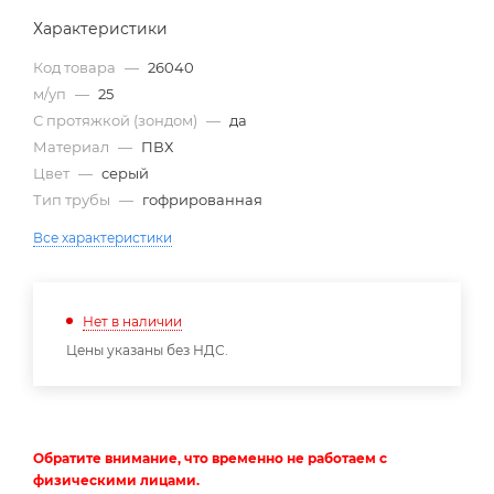
Характеристики
Код товара
—
26040
м/уп
—
25
С протяжкой (зондом)
—
да
Материал
—
ПВХ
Цвет
—
серый
Тип трубы
—
гофрированная
Все характеристики
Нет в наличии
Цены указаны без НДС.
Обратите внимание, что временно не работаем с
физическими лицами.