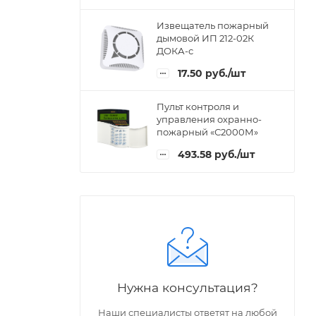
Извещатель пожарный
дымовой ИП 212-02К
ДОКА-с
17.50
руб.
/шт
Пульт контроля и
управления охранно-
пожарный «С2000М»
493.58
руб.
/шт
Нужна консультация?
Наши специалисты ответят на любой