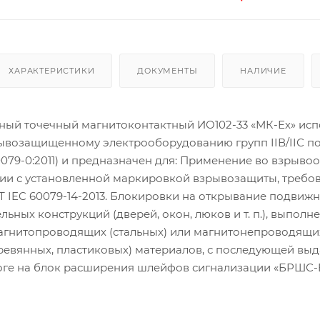
ХАРАКТЕРИСТИКИ
ДОКУМЕНТЫ
НАЛИЧИЕ
ный точечный магнитоконтактный ИО102-33 «МК-Ех» ис
зрывозащищенному электрооборудованию групп IIВ/IIС п
 60079-0:2011) и предназначен для: Применение во взрыво
твии с установленной маркировкой взрывозащиты, треб
ОСТ IEC 60079-14-2013. Блокировки на открывание подвиж
льных конструкций (дверей, окон, люков и т. п.), выполн
агнитопроводящих (стальных) или магнитонепроводящи
ревянных, пластиковых) материалов, с последующей вы
оге на блок расширения шлейфов сигнализации «БРШС-E