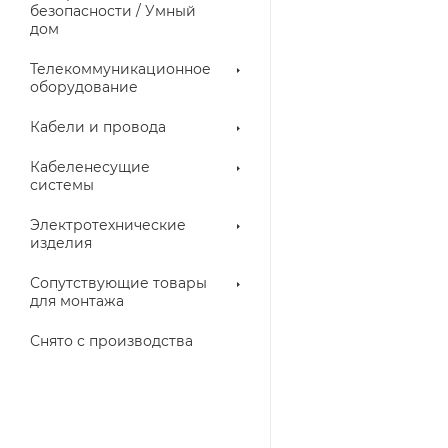
троллеры
безопасности / Умный
дом
Телекоммуникационное
оборудование
Кабели и провода
Кабеленесущие
системы
Электротехнические
изделия
аллические
Металлорукава
ки
Сопутствующие товары
для монтажа
Снято с производства