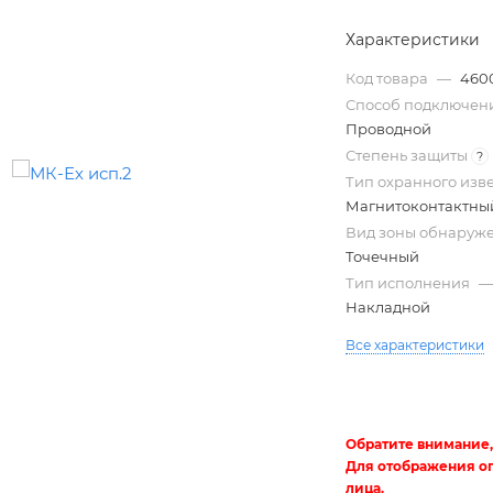
Характеристики
Код товара
—
460
Способ подключен
Проводной
Степень защиты
?
Тип охранного из
Магнитоконтактны
Вид зоны обнаруж
Точечный
Трубы
Тип исполнения
электротехнические
Накладной
Все характеристики
Обратите внимание,
Для отображения о
лица.