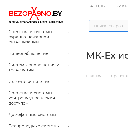
БРЕНДЫ
КАК 
Средства и системы
охранно-пожарной
сигнализации
МК-Ех ис
Видеонаблюдение
олнительное
Системы оповещения и
рудование
трансляции
ессуары для
Прочее
—
Главная
Средств
еонаблюдения
Источники питания
лители
Световые
Средства и системы
указатели (табло)
контроля управления
доступом
Домофонные системы
евые
Дверные замки
Беспроводные системы