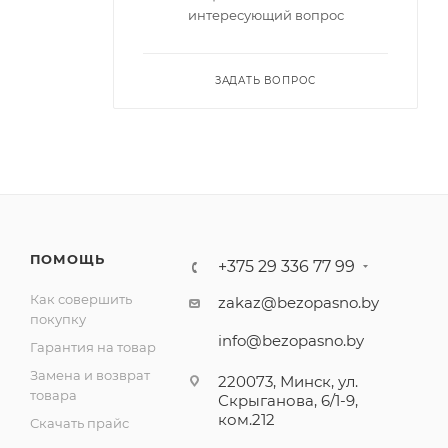
интересующий вопрос
ЗАДАТЬ ВОПРОС
ПОМОЩЬ
+375 29 336 77 99
Как совершить
zakaz@bezopasno.by
покупку
info@bezopasno.by
Гарантия на товар
Замена и возврат
220073, Минск, ул.
товара
Скрыганова, 6/1-9,
ком.212
Скачать прайс