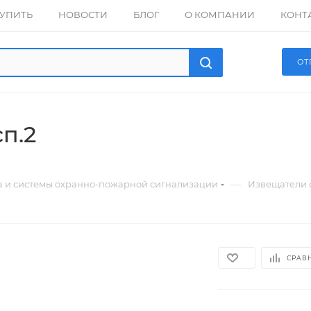
КУПИТЬ
НОВОСТИ
БЛОГ
О КОМПАНИИ
КОНТ
ОТ
п.2
—
а и системы охранно-пожарной сигнализации
Извещатели 
СРАВ