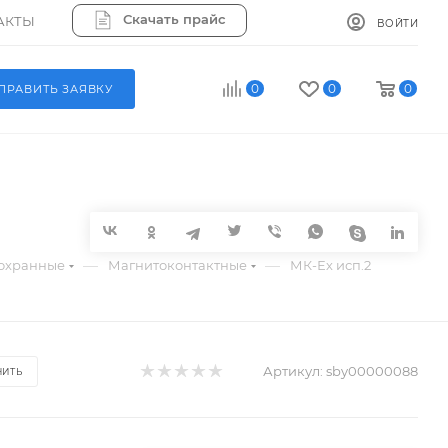
Скачать прайс
АКТЫ
ВОЙТИ
0
0
0
ПРАВИТЬ ЗАЯВКУ
—
—
охранные
Магнитоконтактные
МК-Ех исп.2
Артикул:
sby00000088
НИТЬ