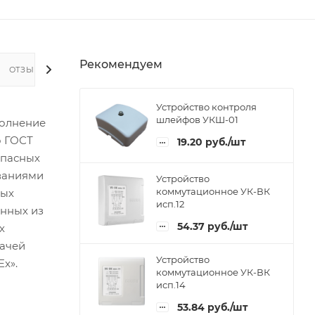
Рекомендуем
ОТЗЫВЫ
Устройство контроля
шлейфов УКШ-01
полнение
о ГОСТ
19.20
руб.
/шт
опасных
ованиями
Устройство
коммутационное УК-ВК
ных
исп.12
енных из
54.37
руб.
/шт
х
дачей
Устройство
x».
коммутационное УК-ВК
исп.14
53.84
руб.
/шт