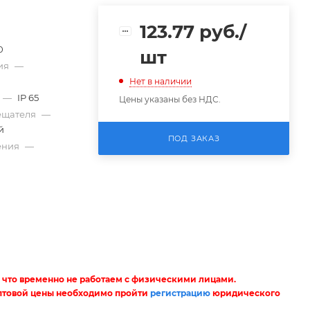
123.77
руб.
/
0
шт
ия
—
Нет в наличии
—
IP 65
Цены указаны без НДС.
вещателя
—
й
ПОД ЗАКАЗ
ения
—
—
 что временно не работаем с физическими лицами.
птовой цены необходимо пройти
регистрацию
юридического