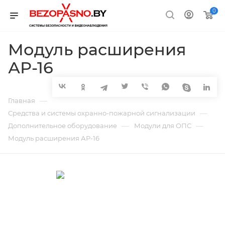
0
Модуль расширения
АР-16
—
Главная
—
Средства и системы охранно-пожарной сигнализации
—
—
Дополнительное оборудование
Модули для ОПС
Модуль расширения АР-16