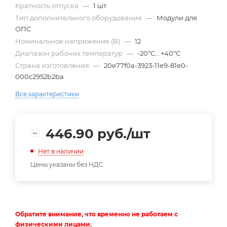
Кратность отпуска
—
1 шт.
Тип дополнительного оборудования
—
Модули для
ОПС
Номинальное напряжение (В)
—
12
Диапазон рабочих температур
—
-20°С… +40°С
Страна изготовления
—
20e77f0a-3923-11e9-81e0-
000c2952b2ba
Все характеристики
446.90
руб.
/шт
Нет в наличии
Цены указаны без НДС.
Обратите внимание, что временно не работаем с
физическими лицами.