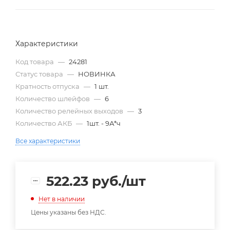
Характеристики
Код товара
—
24281
Статус товара
—
НОВИНКА
Кратность отпуска
—
1 шт.
Количество шлейфов
—
6
Количество релейных выходов
—
3
Количество АКБ
—
1шт. - 9А*ч
Все характеристики
522.23
руб.
/шт
Нет в наличии
Цены указаны без НДС.