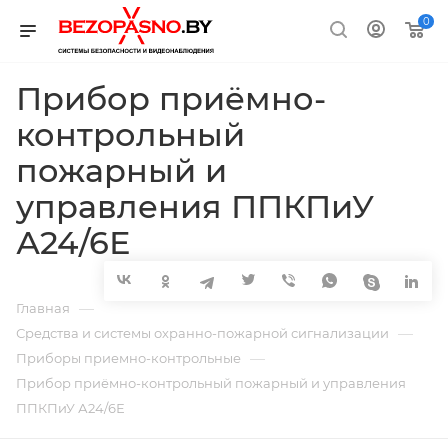
0
Прибор приёмно-
контрольный
пожарный и
управления ППКПиУ
А24/6Е
—
Главная
—
Средства и системы охранно-пожарной сигнализации
—
Приборы приемно-контрольные
Прибор приёмно-контрольный пожарный и управления
ППКПиУ А24/6Е