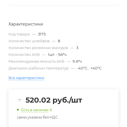
Характеристики
Код товара
—
3175
Количество шлейфов
—
8
Количество релейных выходов
—
3
Количество АКБ
—
1шт. - 9А*ч
Рекомендуемая ёмкость АКБ
—
9 А*ч
Диапазон рабочих температур
—
-40°С… +40°С
Все характеристики
520.02
руб.
/шт
Есть в наличии
: 6
Цены указаны без НДС.