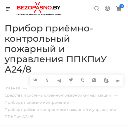
0
Прибор приёмно-
контрольный
пожарный и
управления ППКПиУ
А24/8
—
Главная
—
Средства и системы охранно-пожарной сигнализации
—
Приборы приемно-контрольные
Прибор приёмно-контрольный пожарный и управления
ППКПиУ А24/8