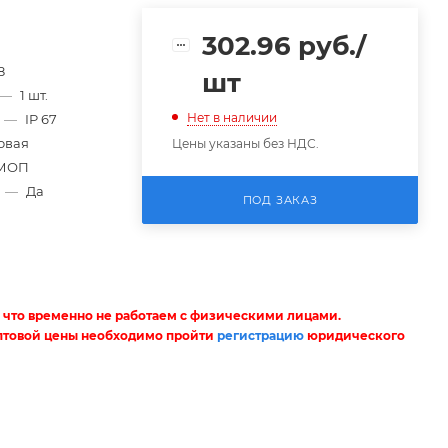
302.96
руб.
/
8
шт
—
1 шт.
Нет в наличии
—
IP 67
овая
Цены указаны без НДС.
МОП
»
—
Да
ПОД ЗАКАЗ
 что временно не работаем с физическими лицами.
птовой цены необходимо пройти
регистрацию
юридического