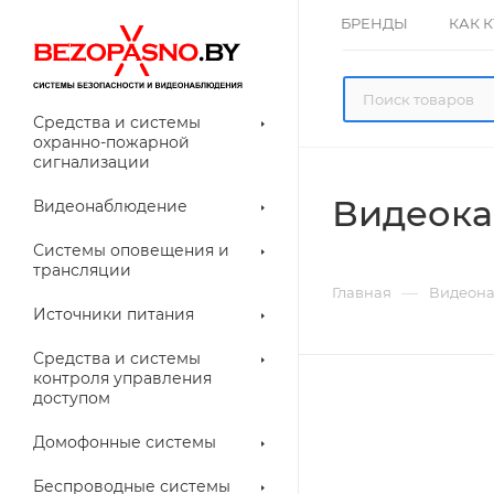
БРЕНДЫ
КАК 
Средства и системы
охранно-пожарной
сигнализации
Видеока
Видеонаблюдение
олнительное
Системы оповещения и
рудование
трансляции
ессуары для
Прочее
—
Главная
Видеон
еонаблюдения
Источники питания
лители
Световые
Средства и системы
указатели (табло)
контроля управления
доступом
Домофонные системы
евые
Дверные замки
Беспроводные системы