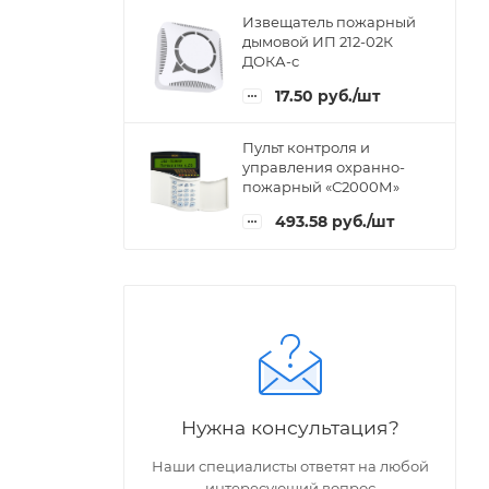
Извещатель пожарный
дымовой ИП 212-02К
ДОКА-с
17.50
руб.
/шт
Пульт контроля и
управления охранно-
пожарный «С2000М»
493.58
руб.
/шт
Нужна консультация?
Наши специалисты ответят на любой
интересующий вопрос