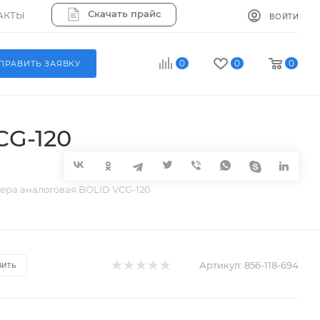
Скачать прайс
АКТЫ
ВОЙТИ
0
0
0
ПРАВИТЬ ЗАЯВКУ
CG-120
ера аналоговая BOLID VCG-120
Артикул:
856-118-694
НИТЬ