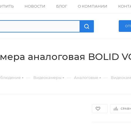
КУПИТЬ
НОВОСТИ
БЛОГ
О КОМПАНИИ
КОНТ
ОТ
мера аналоговая BOLID V
—
—
—
аблюдение
Видеокамеры
Аналоговые
Видеокам
СРАВ