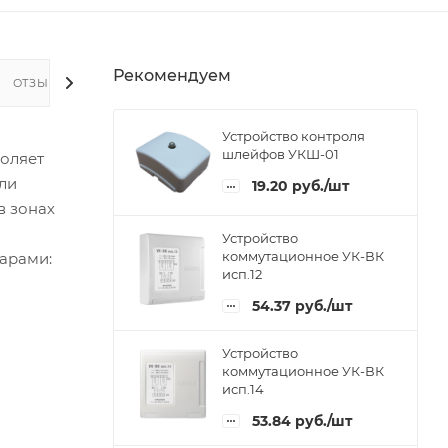
Рекомендуем
ОТЗЫВЫ
Устройство контроля
шлейфов УКШ-01
воляет
ли
19.20
руб.
/шт
в зонах
Устройство
коммутационное УК-ВК
уарами:
исп.12
54.37
руб.
/шт
Устройство
коммутационное УК-ВК
исп.14
53.84
руб.
/шт