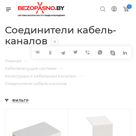
0
Соединители кабель-
каналов
8
—
Главная
—
Кабеленесущие системы
—
Аксессуары к кабельным каналам
Соединители кабель-каналов
ФИЛЬТР