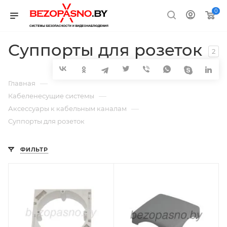
0
Суппорты для розеток
2
—
Главная
—
Кабеленесущие системы
—
Аксессуары к кабельным каналам
Суппорты для розеток
ФИЛЬТР