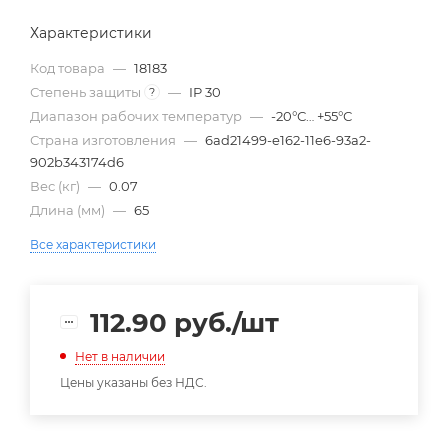
Характеристики
Код товара
—
18183
Степень защиты
—
IP 30
?
Диапазон рабочих температур
—
-20°С… +55°С
Страна изготовления
—
6ad21499-e162-11e6-93a2-
902b343174d6
Вес (кг)
—
0.07
Длина (мм)
—
65
Все характеристики
112.90
руб.
/шт
Нет в наличии
Цены указаны без НДС.