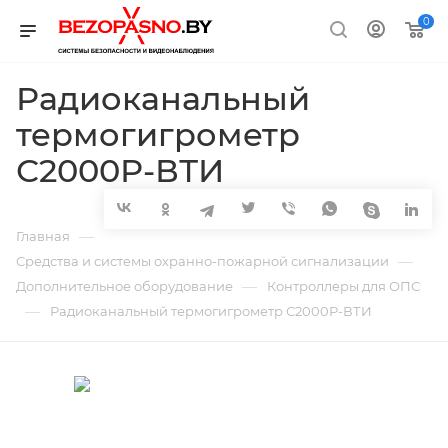
0
Радиоканальный
термогигрометр
С2000Р-ВТИ
—
Главная
—
Средства и системы охранно-пожарной сигнализации
—
Дополнительное оборудование
Контроллеры для ОПС
—
Радиоканальный термогигрометр С2000Р-ВТИ